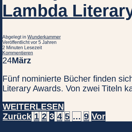
Lambda Literar
Abgelegt in
Wunderkammer
Veröffentlicht vor 5 Jahren
2 Minuten Lesezeit
Kommentieren
24
März
Fünf nominierte Bücher finden sic
Literary Awards. Von zwei Titeln ka
WEITERLESEN
Seitennummeri
Zurück
1
2
3
4
5
…
9
Vor