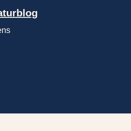
aturblog
ens