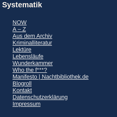
der
Systematik
Beiträge
NOW
A – Z
Aus dem Archiv
Kriminalliteratur
Lektüre
Lebensläufe
Wunderkammer
Who the f***?
Manifesto | Nachtbibliothek.de
Blogroll
Kontakt
Datenschutzerklärung
Impressum