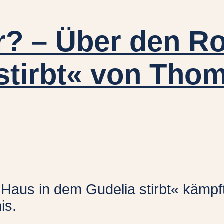
er? – Über den 
 stirbt« von Th
s in dem Gudelia stirbt« kämpft 
is.