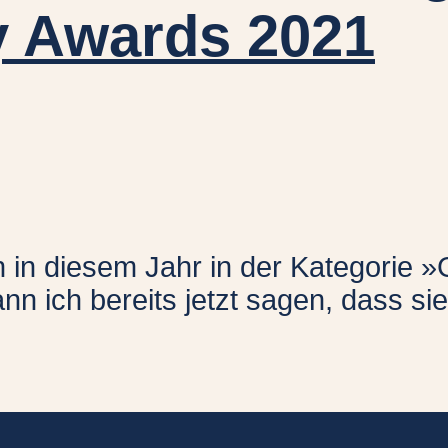
y Awards 2021
h in diesem Jahr in der Kategorie »
nn ich bereits jetzt sagen, dass si
erung