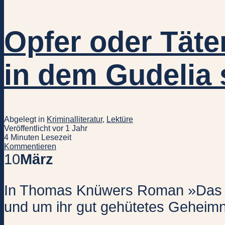
Opfer oder Tät
in dem Gudelia
Abgelegt in
Kriminalliteratur
,
Lektüre
Veröffentlicht vor 1 Jahr
4 Minuten Lesezeit
Kommentieren
10
März
In Thomas Knüwers Roman »Das Hau
und um ihr gut gehütetes Geheimn