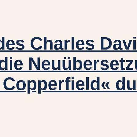
 des Charles Dav
 die Neuüberset
Copperfield« du