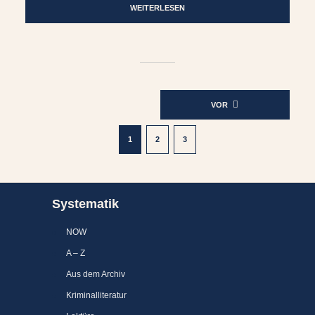
WEITERLESEN
Seitennummerierung
VOR
der
Beiträge
1
2
3
Systematik
NOW
A – Z
Aus dem Archiv
Kriminalliteratur