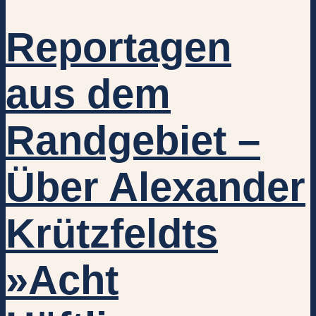
Reportagen
aus dem
Randgebiet –
Über Alexander
Krützfeldts
»Acht