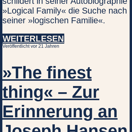
schildert in seiner Autobiographie
»Logical Family« die Suche nach
seiner »logischen Familie«.
WEITERLESEN
Veröffentlicht vor 21 Jahren
»The finest
thing« – Zur
Erinnerung an
Joseph Hansen