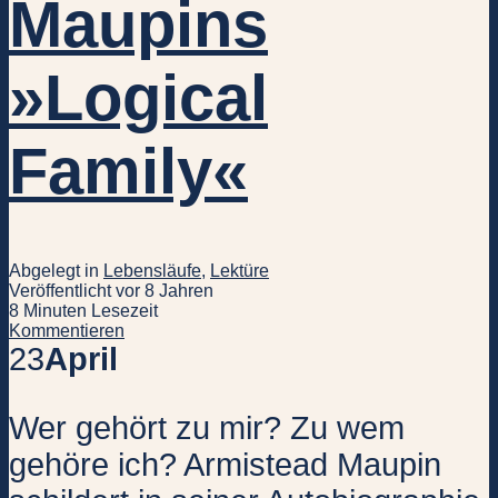
Maupins
»Logical
Family«
Abgelegt in
Lebensläufe
,
Lektüre
Veröffentlicht vor 8 Jahren
8 Minuten Lesezeit
Kommentieren
23
April
Wer gehört zu mir? Zu wem
gehöre ich? Armistead Maupin