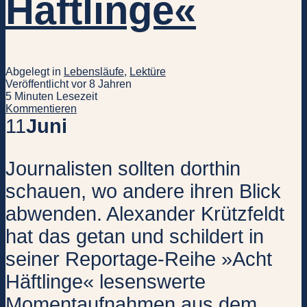
Häftlinge«
Abgelegt in
Lebensläufe
,
Lektüre
Veröffentlicht vor 8 Jahren
5 Minuten Lesezeit
Kommentieren
11
Juni
Journalisten sollten dorthin
schauen, wo andere ihren Blick
abwenden. Alexander Krützfeldt
hat das getan und schildert in
seiner Reportage-Reihe »Acht
Häftlinge« lesenswerte
Momentaufnahmen aus dem