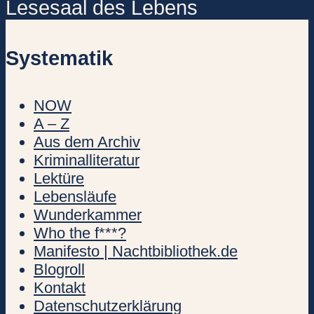
Lesesaal des Lebens
Systematik
NOW
A – Z
Aus dem Archiv
Kriminalliteratur
Lektüre
Lebensläufe
Wunderkammer
Who the f***?
Manifesto | Nachtbibliothek.de
Blogroll
Kontakt
Datenschutzerklärung