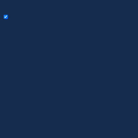
Non-necessary
Non-necessary
Jegliche Cookies, die für das
Funktionieren der Website
möglicherweise nicht besonders
notwendig sind und speziell dazu
verwendet werden, persönliche
Daten der Benutzer über
Analysen, Anzeigen und andere
eingebettete Inhalte zu sammeln,
werden als nicht notwendige
Cookies bezeichnet. Es ist
zwingend erforderlich, die
Zustimmung des Benutzers