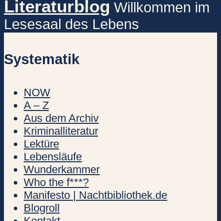
Literaturblog
Willkommen im
Lesesaal des Lebens
Systematik
NOW
A – Z
Aus dem Archiv
Kriminalliteratur
Lektüre
Lebensläufe
Wunderkammer
Who the f***?
Manifesto | Nachtbibliothek.de
Blogroll
Kontakt