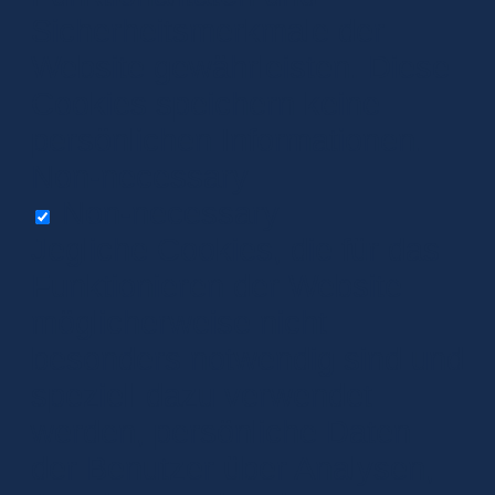
Sicherheitsmerkmale der
Website gewährleisten. Diese
Cookies speichern keine
persönlichen Informationen.
Non-necessary
Non-necessary
Jegliche Cookies, die für das
Funktionieren der Website
möglicherweise nicht
besonders notwendig sind und
speziell dazu verwendet
werden, persönliche Daten
der Benutzer über Analysen,