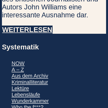
Autors John Williams eine
interessante Ausnahme dar.
WEITERLESEN
Systematik
NOW
A – Z
Aus dem Archiv
Kriminalliteratur
Lektüre
Lebensläufe
Wunderkammer
Who the f***?