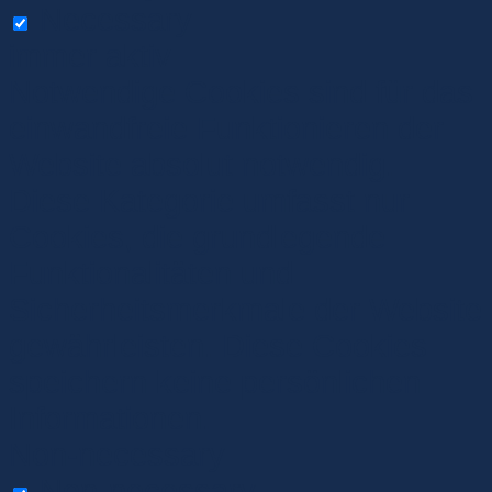
Necessary
immer aktiv
Notwendige Cookies sind für das
einwandfreie Funktionieren der
Website absolut notwendig.
Diese Kategorie umfasst nur
Cookies, die grundlegende
Funktionalitäten und
Sicherheitsmerkmale der Website
gewährleisten. Diese Cookies
speichern keine persönlichen
Informationen.
Non-necessary
Non-necessary