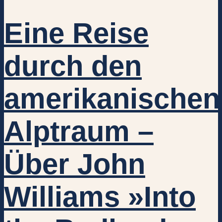
Eine Reise
durch den
amerikanischen
Alptraum –
Über John
Williams »Into